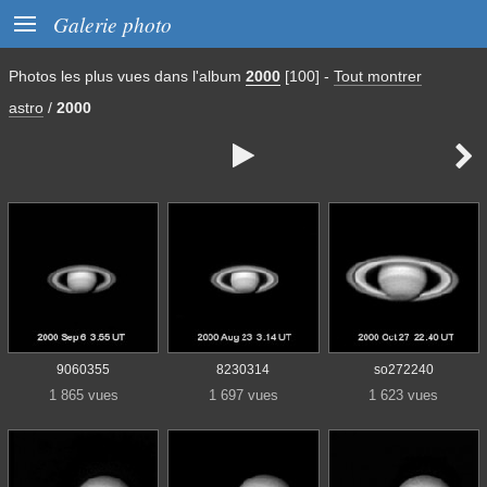

Galerie photo
Photos les plus vues dans l'album
2000
[100]
-
Tout montrer
astro
/
2000


9060355
8230314
so272240
1 865 vues
1 697 vues
1 623 vues