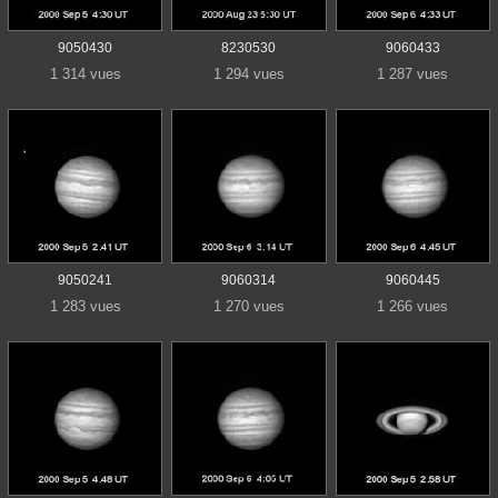
9050430
8230530
9060433
1 314 vues
1 294 vues
1 287 vues
9050241
9060314
9060445
1 283 vues
1 270 vues
1 266 vues