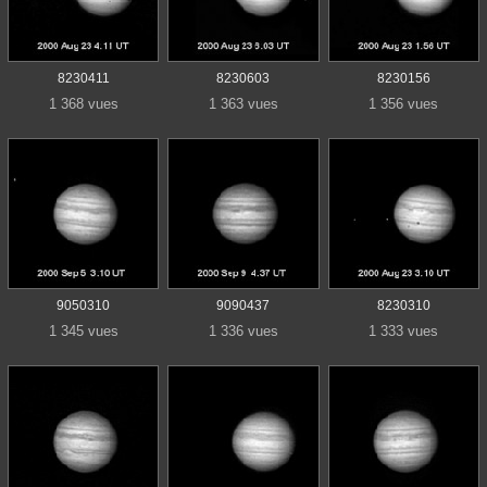
8230411
8230603
8230156
1 368 vues
1 363 vues
1 356 vues
9050310
9090437
8230310
1 345 vues
1 336 vues
1 333 vues