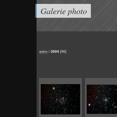
Galerie photo
astro
/
2004
[96]