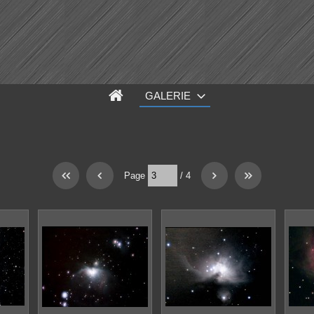
GALERIE
Page
/
4