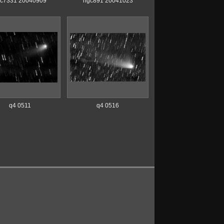
c7331 20040909
ngc891 20041023
q4 0511
q4 0516