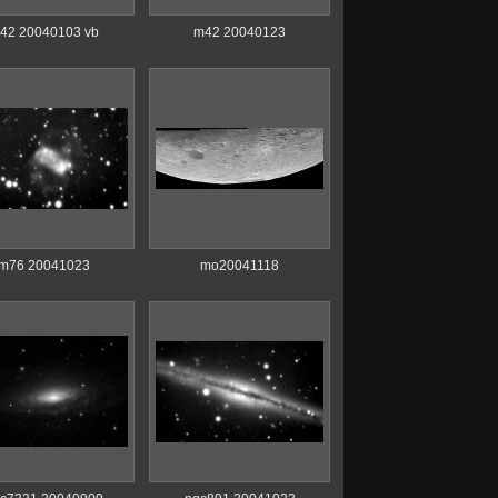
42 20040103 vb
m42 20040123
m76 20041023
mo20041118