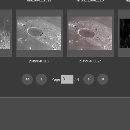
1
mo2004111812
n7331 20081125
ng
plato040302
plato040302c
Page
/
4