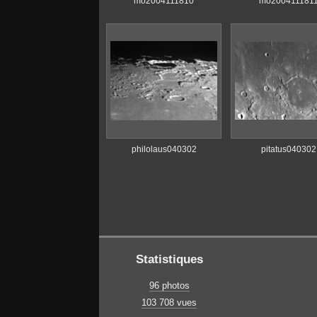
mo2004111810
mo200411181
philolaus040302
pitatus040302
Statistiques
96 photos
103 708 vues