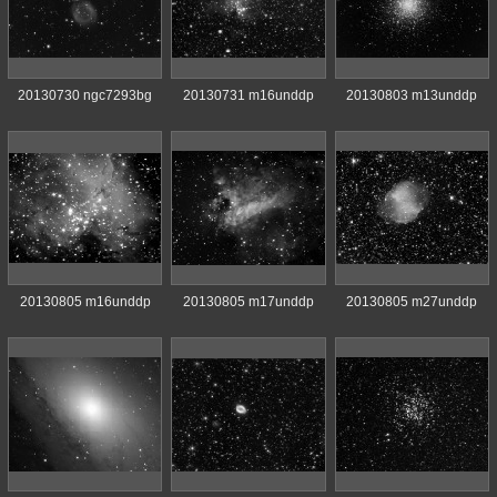
20130730 ngc7293bg
20130731 m16unddp
20130803 m13unddp
20130805 m16unddp
20130805 m17unddp
20130805 m27unddp