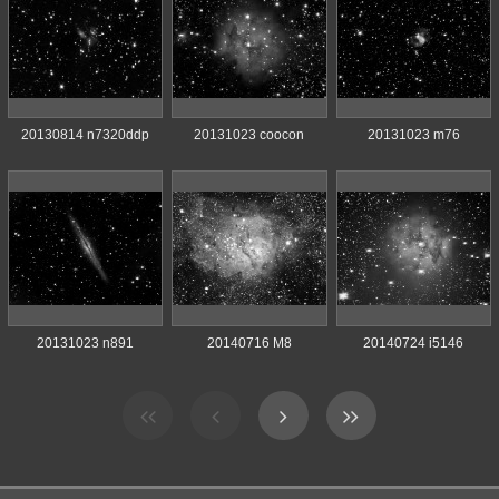
20130814 n7320ddp
20131023 coocon
20131023 m76
20131023 n891
20140716 M8
20140724 i5146