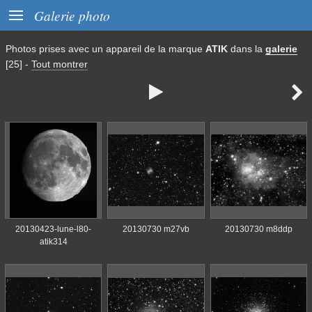

Galerie photo
Photos prises avec un appareil de la marque
ATIK
dans la
galerie
[25]
-
Tout montrer


20130423-lune-l80-
20130730 m27vb
20130730 m8ddp
atik314