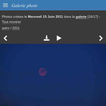

Galerie photo
Photos créées le
Mercredi 15 Juin 2011
dans la
galerie
[16/17]
-
Tout montrer
astro
/
2011



