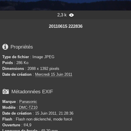
2,3 k

20110615 222836

Propriétés
Type de fichier
: Image JPEG
Poids
: 286 Ko
Dimensions
: 2088 x 1392 pixels
Date de création
:
Mercredi 15 Juin 2011

Métadonnées EXIF
Marque
:
Panasonic
Modèle
:
DMC-TZ10
Date de création
: 15 Juin 2011, 21:28:36
Flash
: Flash non déclenché, mode forcé
Ouverture
: f/4,9
Longueur de focale
: 49,20 mm