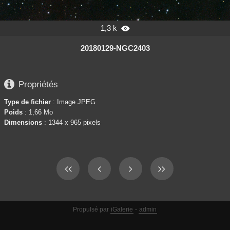
1,3 k

20180129-NGC2403

Propriétés
Type de fichier
: Image JPEG
Poids
: 1,66 Mo
Dimensions
: 1344 x 965 pixels
Propulsé par
iGalerie
-
admin