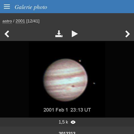

Galerie photo
astro
/
2001
[12/41]




1,5 k

2012313