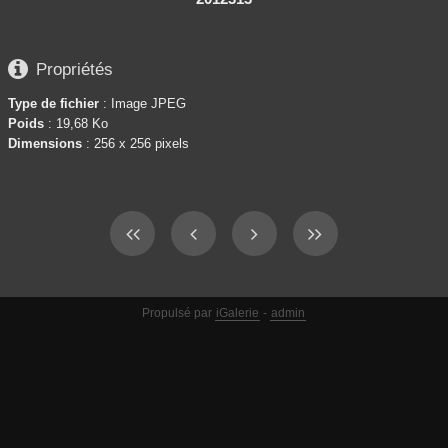

Propriétés
Type de fichier
: Image JPEG
Poids
: 19,68 Ko
Dimensions
: 256 x 256 pixels
Propulsé par
iGalerie
-
admin