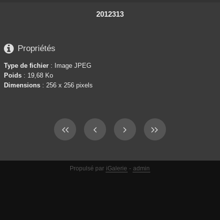
2012313

Propriétés
Type de fichier
: Image JPEG
Poids
: 19,68 Ko
Dimensions
: 256 x 256 pixels
Propulsé par
iGalerie
-
admin