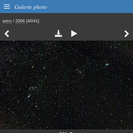

Galerie photo
astro
/
2006
[40/41]



