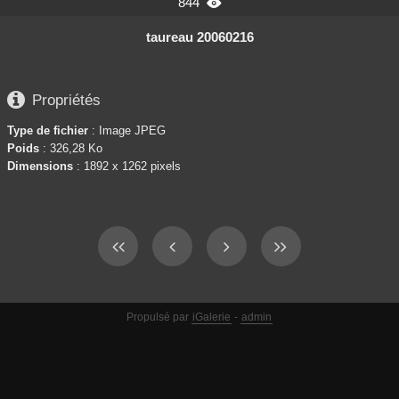
844

taureau 20060216

Propriétés
Type de fichier
: Image JPEG
Poids
: 326,28 Ko
Dimensions
: 1892 x 1262 pixels
Propulsé par
iGalerie
-
admin