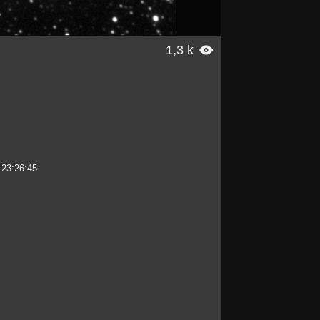
1,3 k

 23:26:45