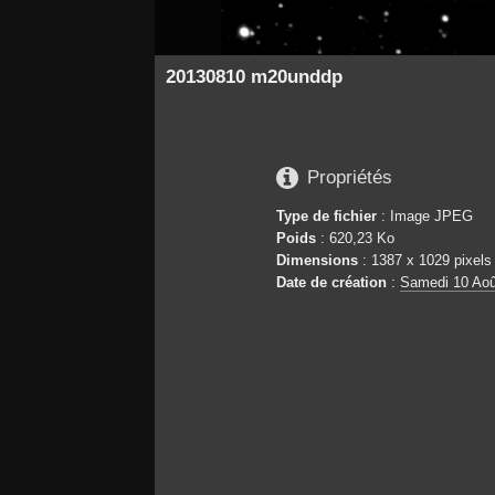
20130810 m20unddp

Propriétés
Type de fichier
: Image JPEG
Poids
: 620,23 Ko
Dimensions
: 1387 x 1029 pixels
Date de création
:
Samedi 10 Aoû