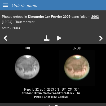

Galerie photo
Photos créées le
Dimanche 1er Février 2009
dans l'album
2003
[19/24]
-
Tout montrer
astro
/
2003



