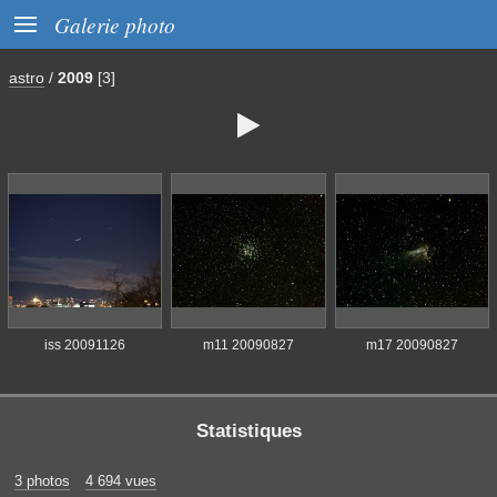

Galerie photo
astro
/
2009
[3]

iss 20091126
m11 20090827
m17 20090827
Statistiques
3 photos
4 694 vues