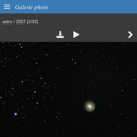

Galerie photo
astro
/
2007
[1/32]


