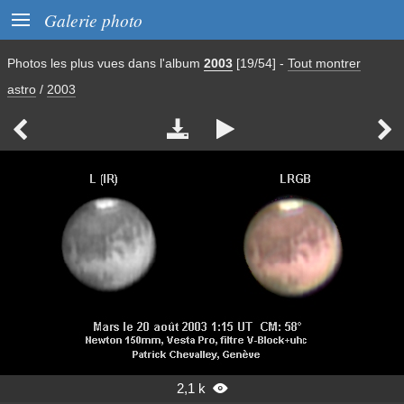

Galerie photo
Photos les plus vues dans l'album
2003
[19/54]
-
Tout montrer
astro
/
2003




2,1 k
