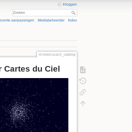
Inloggen
ecente aanpassingen
Mediabeheerder
Index
nl:news:ucac3_catalog
 Cartes du Ciel