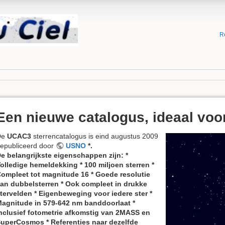
R
Een nieuwe catalogus, ideaal voor
De
UCAC3
sterrencatalogus is eind augustus 2009
epubliceerd door
USNO
*.
e belangrijkste eigenschappen zijn: *
olledige hemeldekking * 100 miljoen sterren *
ompleet tot magnitude 16 * Goede resolutie
an dubbelsterren * Ook compleet in drukke
tervelden * Eigenbeweging voor iedere ster *
agnitude in 579-642 nm banddoorlaat *
nclusief fotometrie afkomstig van 2MASS en
uperCosmos * Referenties naar dezelfde