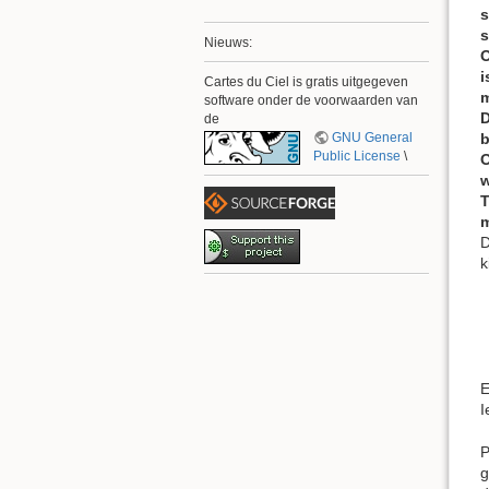
s
s
Nieuws:
O
i
Cartes du Ciel is gratis uitgegeven
m
software onder de voorwaarden van
D
de
GNU General
b
Public License
\
O
w
T
m
D
k
E
I
P
g