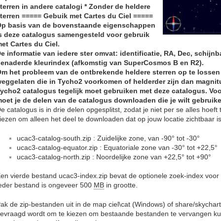
terren in andere catalogi * Zonder de heldere
terren ===== Gebuik met Cartes du Ciel =====
p basis van de bovenstaande eigenschappen
s deze catalogus samengesteld voor gebruik
et Cartes du Ciel.
e informatie van iedere ster omvat: identificatie, RA, Dec, schij
enaderde kleurindex (afkomstig van SuperCosmos B en R2).
m het probleem van de ontbrekende heldere sterren op te lossen z
eggelaten die in Tycho2 voorkomen of helderder zijn dan magnitud
ycho2 catalogus tegelijk moet gebruiken met deze catalogus. Voo
oet je de delen van de catalogus downloaden die je wilt gebruik
e catalogus is in drie delen opgesplitst, zodat je niet per se alles hoef
iezen om alleen het deel te downloaden dat op jouw locatie zichtbaar is
ucac3-catalog-south.zip : Zuidelijke zone, van -90° tot -30°
ucac3-catalog-equator.zip : Equatoriale zone van -30° tot +22,5°
ucac3-catalog-north.zip : Noordelijke zone van +22,5° tot +90°
en vierde bestand ucac3-index.zip bevat de optionele zoek-index voor 
eder bestand is ongeveer 500
MB
in grootte.
ak de zip-bestanden uit in de map ciel\cat (Windows) of share/skychart
evraagd wordt om te kiezen om bestaande bestanden te vervangen kun 