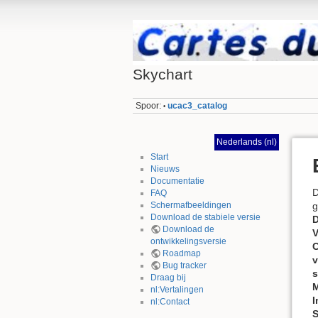
Skychart
Spoor:
ucac3_catalog
•
Nederlands (nl)
Start
Nieuws
Documentatie
FAQ
Schermafbeeldingen
g
Download de stabiele versie
D
Download de
V
ontwikkelingsversie
C
Roadmap
v
Bug tracker
s
Draag bij
M
nl:Vertalingen
I
nl:Contact
S