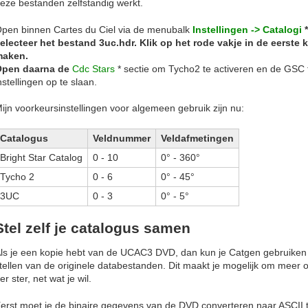
eze bestanden zelfstandig werkt.
pen binnen Cartes du Ciel via de menubalk
Instellingen -> Catalogi
*
electeer het bestand 3uc.hdr. Klik op het rode vakje in de eerste
maken.
Open daarna de
Cdc Stars
* sectie om Tycho2 te activeren en de GSC 
nstellingen op te slaan.
ijn voorkeursinstellingen voor algemeen gebruik zijn nu:
Catalogus
Veldnummer
Veldafmetingen
Bright Star Catalog
0 - 10
0° - 360°
Tycho 2
0 - 6
0° - 45°
3UC
0 - 3
0° - 5°
Stel zelf je catalogus samen
ls je een kopie hebt van de UCAC3 DVD, dan kun je Catgen gebruiken 
tellen van de originele databestanden. Dit maakt je mogelijk om meer o
er ster, net wat je wil.
erst moet je de binaire gegevens van de DVD converteren naar
ASCII
t