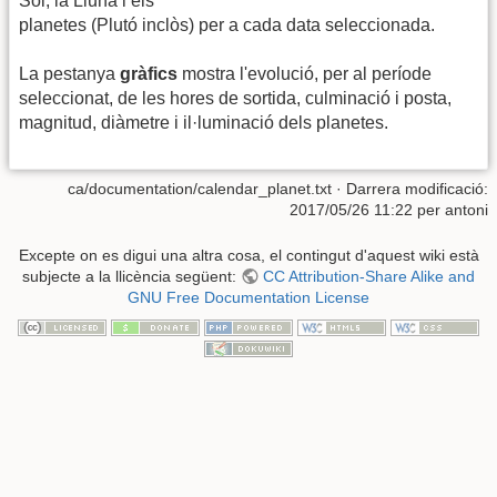
Sol, la Lluna i els
planetes (Plutó inclòs) per a cada data seleccionada.
La pestanya
gràfics
mostra l'evolució, per al període
seleccionat, de les hores de sortida, culminació i posta,
magnitud, diàmetre i il·luminació dels planetes.
ca/documentation/calendar_planet.txt
· Darrera modificació:
2017/05/26 11:22 per
antoni
Excepte on es digui una altra cosa, el contingut d'aquest wiki està
subjecte a la llicència següent:
CC Attribution-Share Alike and
GNU Free Documentation License