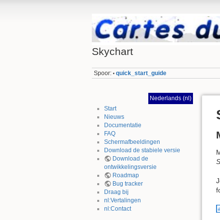
Skychart
Spoor:
quick_start_guide
•
Nederlands (nl)
Start
Nieuws
Documentatie
FAQ
Schermafbeeldingen
Download de stabiele versie
M
Download de
S
ontwikkelingsversie
Roadmap
J
Bug tracker
f
Draag bij
nl:Vertalingen
nl:Contact