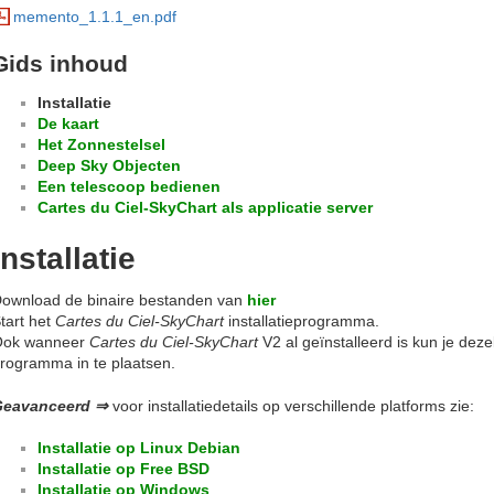
memento_1.1.1_en.pdf
Gids inhoud
Installatie
De kaart
Het Zonnestelsel
Deep Sky Objecten
Een telescoop bedienen
Cartes du Ciel-SkyChart als applicatie server
Installatie
ownload de binaire bestanden van
hier
tart het
Cartes du Ciel-SkyChart
installatieprogramma.
Ook wanneer
Cartes du Ciel-SkyChart
V2 al geïnstalleerd is kun je dez
rogramma in te plaatsen.
Geavanceerd ⇒
voor installatiedetails op verschillende platforms zie:
Installatie op Linux Debian
Installatie op Free BSD
Installatie op Windows