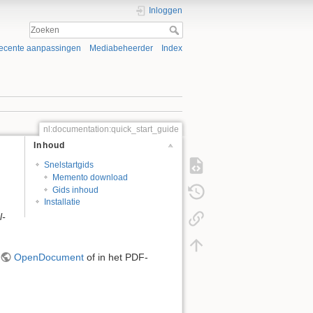
Inloggen
ecente aanpassingen
Mediabeheerder
Index
nl:documentation:quick_start_guide
Inhoud
Snelstartgids
Memento download
Gids inhoud
Installatie
l-
OpenDocument
of in het PDF-