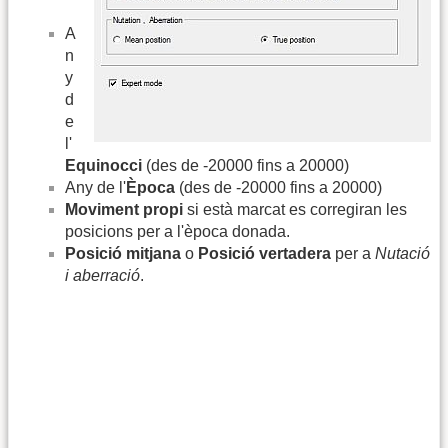
A
n
y
d
e
l'
Equinocci
(des de -20000 fins a 20000)
Any de l'
Època
(des de -20000 fins a 20000)
Moviment propi
si està marcat es corregiran les
posicions per a l'època donada.
Posició mitjana
o
Posició vertadera
per a
Nutació
i aberració
.